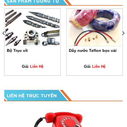
SẢN PHẨM TƯƠNG TỰ
Bộ Trục vít
Dây nước Teflon bọc vải
Giá:
Liên Hệ
Giá:
Liên Hệ
LIÊN HỆ TRỰC TUYẾN