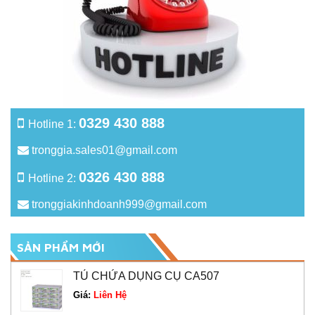
0329 430 888
Hotline 1:
tronggia.sales01@gmail.com
0326 430 888
Hotline 2:
tronggiakinhdoanh999@gmail.com
SẢN PHẨM MỚI
TỦ CHỨA DỤNG CỤ CA507
Giá:
Liên Hệ