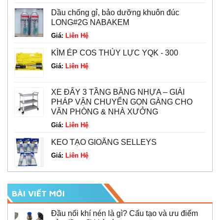
Dầu chống gỉ, bảo dưỡng khuôn đúc
LONG#2G NABAKEM
Giá:
Liên Hệ
KÌM ÉP COS THỦY LỰC YQK - 300
Giá:
Liên Hệ
XE ĐẨY 3 TẦNG BẰNG NHỰA – GIẢI
PHÁP VẬN CHUYỂN GỌN GÀNG CHO
VĂN PHÒNG & NHÀ XƯỞNG
Giá:
Liên Hệ
KEO TẠO GIOĂNG SELLEYS
Giá:
Liên Hệ
BÀI VIẾT MỚI
Đầu nối khí nén là gì? Cấu tạo và ưu điểm