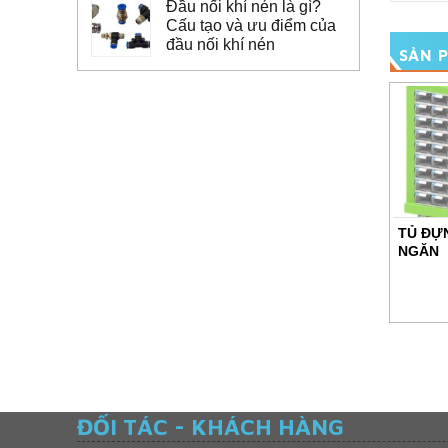
Đầu nối khí nén là gì?
Cấu tạo và ưu điểm của
đầu nối khí nén
SẢN 
TỦ ĐỰN
NGĂN
ĐỐI TÁC - KHÁCH HÀNG