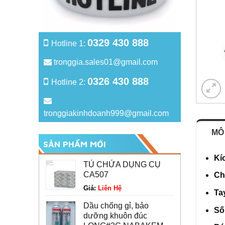
0329 430 888
Hotline 1:
tronggia.sales01@gmail.com
0326 430 888
Hotline 2:
tronggiakinhdoanh999@gmail.com
MÔ
SẢN PHẨM MỚI
Kí
TỦ CHỨA DỤNG CỤ
CA507
Ch
Giá:
Liên Hệ
Ta
Dầu chống gỉ, bảo
Số
dưỡng khuôn đúc