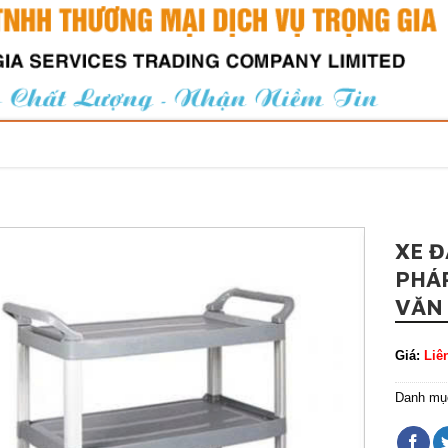
XE Đ
PHÁ
VĂN
Giá:
Liê
Danh mụ