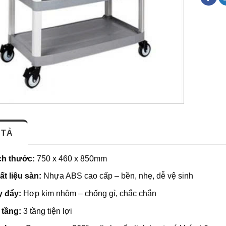
 TẢ
ch thước:
750 x 460 x 850mm
ất liệu sàn:
Nhựa ABS cao cấp – bền, nhẹ, dễ vệ sinh
y đẩy:
Hợp kim nhôm – chống gỉ, chắc chắn
 tầng:
3 tầng tiện lợi