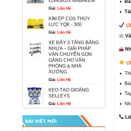
LONG#2G NABAKEM
Bá
Giá:
Liên Hệ
Tả
KÌM ÉP COS THỦY
LỰC YQK - 300
Ứ
Giá:
Liên Hệ
Vă
XE ĐẨY 3 TẦNG BẰNG
NHỰA – GIẢI PHÁP
Nh
VẬN CHUYỂN GỌN
GÀNG CHO VĂN
ƯU
PHÒNG & NHÀ
XƯỞNG
Thi
Giá:
Liên Hệ
Bá
KEO TẠO GIOĂNG
Ta
SELLEYS
Nh
Giá:
Liên Hệ
Li
BÀI VIẾT MỚI