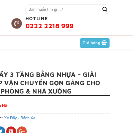
HOTLINE
0222 2218 999
Giỏ hàng
ẨY 3 TẦNG BẰNG NHỰA – GIẢI
P VẬN CHUYỂN GỌN GÀNG CHO
 PHÒNG & NHÀ XƯỞNG
n Hệ
c:
Xe Đẩy - Bánh Xe